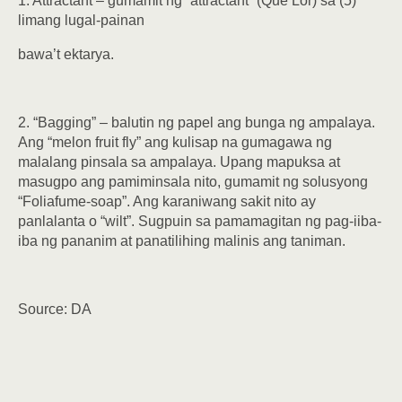
1. Attractant – gumamit ng “attractant” (Que Lor) sa (5)
limang lugal-painan
bawa’t ektarya.
2. “Bagging” – balutin ng papel ang bunga ng ampalaya.
Ang “melon fruit fly” ang kulisap na gumagawa ng
malalang pinsala sa ampalaya. Upang mapuksa at
masugpo ang pamiminsala nito, gumamit ng solusyong
“Foliafume-soap”. Ang karaniwang sakit nito ay
panlalanta o “wilt”. Sugpuin sa pamamagitan ng pag-iiba-
iba ng pananim at panatilihing malinis ang taniman.
Source: DA