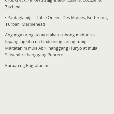
Crookneck, Yellow Straightneck, Casera, Cocozelle,
Zuchine.
• Pantaglamig – Table Queen, Des Maines, Butter nut,
Turban, Marblehead.
Ang mga uring ito ay makatutubong mabuti sa
lupang lagkitin na hindi tinitigilan ng tubig.
Maitatanim mula Abril hanggang Hunyo at mula
Setyembre hanggang Pebrero.
Paraan ng Pagtatanim