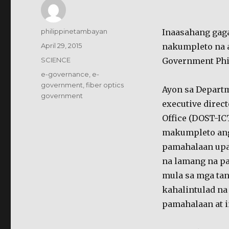
Author
philippinetambayan
Inaasahang gag
Posted
April 29, 2015
nakumpleto na a
on
Categories
SCIENCE
Government Phil
Tags
e-governance
,
e-
government
,
fiber optics
Ayon sa Departm
government
executive dire
Office (DOST-IC
makumpleto ang 
pamahalaan upa
na lamang na pa
mula sa mga tan
kahalintulad na
pamahalaan at i