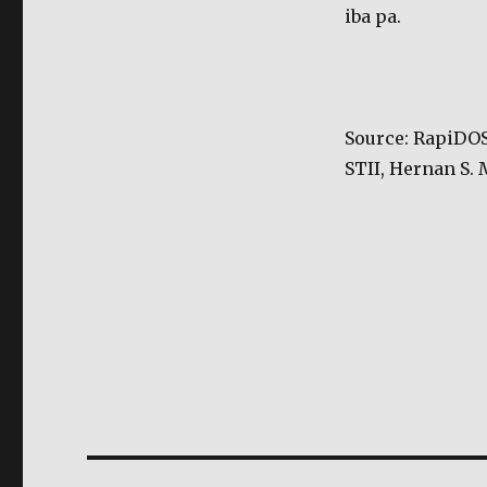
iba pa.
Source: RapiDOS
STII, Hernan S.