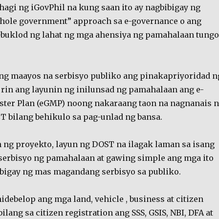
ahagi ng iGovPhil na kung saan ito ay nagbibigay ng
whole government” approach sa e-governance o ang
buklod ng lahat ng mga ahensiya ng pamahalaan tungo
ng maayos na serbisyo publiko ang pinakapriyoridad n
 rin ang layunin ng inilunsad ng pamahalaan ang e-
ter Plan (eGMP) noong nakaraang taon na nagnanais n
CT bilang behikulo sa pag-unlad ng bansa.
ng proyekto, layun ng DOST na ilagak laman sa isang
serbisyo ng pamahalaan at gawing simple ang mga ito
igay ng mas magandang serbisyo sa publiko.
debelop ang mga land, vehicle , business at citizen
bilang sa citizen registration ang SSS, GSIS, NBI, DFA at