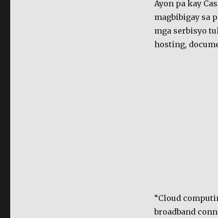
Ayon pa kay Cas
magbibigay sa 
mga serbisyo tu
hosting, docume
“Cloud computin
broadband conne