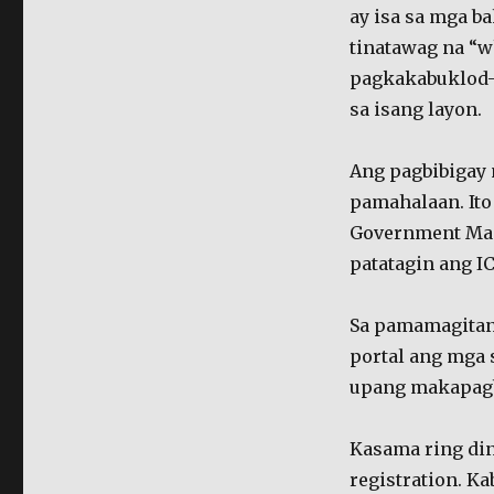
ay isa sa mga b
tinatawag na “
pagkakabuklod-
sa isang layon.
Ang pagbibigay 
pamahalaan. Ito
Government Mas
patatagin ang I
Sa pamamagitan 
portal ang mga 
upang makapagb
Kasama ring dini
registration. Ka