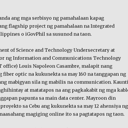
anda ang mga serbisyo ng pamahalaan kapag
ng flagship project ng pamahalaan na Integrated
ippines o iGovPhil sa susunod na taon.
ent of Science and Technology Undersecretary at
ctor ng Information and Communications Technology
T office) Louis Napoleon Casambre, malapit nang
fiber optic na kukunekta sa may 160 na tanggapan ng
ng mabigyan sila ng mabilis na communication. Kaunt
ghihintay at matatapos na ang pagkakabit ng mga kabl
ggapan papunta sa main data center. Mayroon din
 proyekto sa Cebu ang kukunekta sa may 12 ahensiya ng
naasahang magiging online ito sa pagtatapos ng taon.