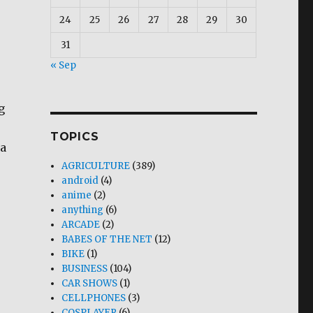
24
25
26
27
28
29
30
31
« Sep
g
TOPICS
a
AGRICULTURE
(389)
android
(4)
anime
(2)
anything
(6)
ARCADE
(2)
BABES OF THE NET
(12)
BIKE
(1)
BUSINESS
(104)
CAR SHOWS
(1)
CELLPHONES
(3)
COSPLAYER
(6)