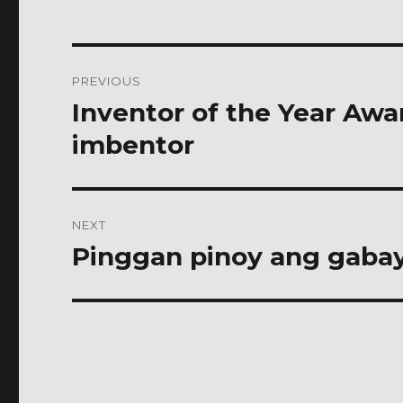
Post
PREVIOUS
navigation
Inventor of the Year Awa
Previous
post:
imbentor
NEXT
Pinggan pinoy ang gabay
Next
post: